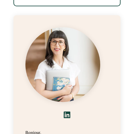

Bonjour,