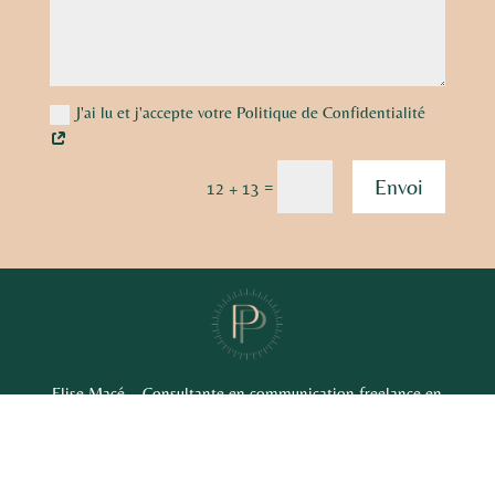
J'ai lu et j'accepte votre Politique de Confidentialité
Envoi
=
12 + 13
Elise Macé – Consultante en communication freelance en
Loire-Atlantique (44)
Co-fondatrice de
touvabene
™ : La micro agence de
création de sites internet WordPress